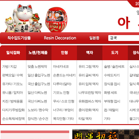
가방 / 지갑
맞춤 노렌제작
마네키네코
유리 그림 액자
술병 / 술잔세트
실사 
편백오일 / 수액
일산 출입구노렌
손흔드는 마네키
유리 글씨 액자
수제도자기
갈대발
유가타 / 기모노
국산 출입구노렌
다루마 (달마)
유리 입체 액자
장식용 접시
일식 
유니폼 / 앞치마
일산 다찌노렌
기모노 인형
나무프린팅 액자
화병 세트
국내산
지진 / 방재용품
국산 다찌노렌
무사 / 스모 인형
유화캠퍼스 액자
부채형 접시
대나무
다지기/주방잡화
노보리 / 현수막
너구리 / 부엉이
종이/판화 액자
컵 / 재털이
사케 
손소독제/세정액
장식천 / 손수건
목각인형 / 기타
타일 액자
기타
물고기