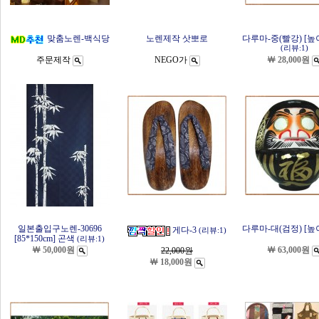
맞춤노렌-백식당
노렌제작 삿뽀로
다루마-중(빨강) [높이
(리뷰:1)
주문제작
NEGO가
￦ 28,000원
일본출입구노렌-30696
다루마-대(검정) [높이
게다-3
(리뷰:1)
[85*150cm] 곤색
(리뷰:1)
￦ 50,000원
￦ 63,000원
22,000
원
￦ 18,000원