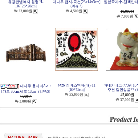
유광판넬액자 원형 H-
대나무 접시-곡선[23x14x3cm]
일본족자小-천객만
107[26*26cm]
(리뷰:2)
￦ 23,000원
￦ 4,500원
10,000
원
￦ 7,000원
유화 캔버스액자(대)-11
마네키네코-7739 [16*
대나무 울타리A-中
[60*45cm]
추천 할인상품**
(
[가로 30cm,세로 13cm]
(리뷰:3)
￦ 55,000원
45,000
원
4,000
원
￦ 37,000원
￦ 3,000원