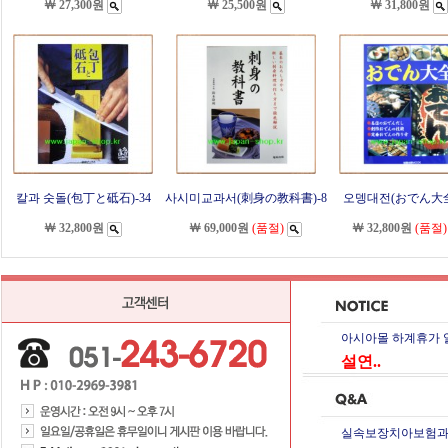
￦ 27,300원
￦ 25,500원
￦ 31,800원
칼과 숫돌(包丁と砥石)-34
사시미교과서(刺身の教科書)-8
오뎅대전(おでん大全)
￦ 32,800원
￦ 69,000원
(품절)
￦ 32,800원
(품절)
아시아몰 하계휴가 
설연..
실속보장치아보험과