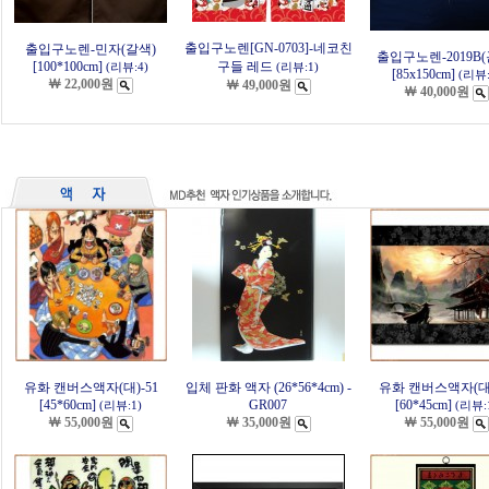
출입구노렌[GN-0703]-네코친
출입구노렌-민자(갈색)
출입구노렌-2019B(
[100*100cm]
구들 레드
(리뷰:4)
(리뷰:1)
[85x150cm]
(리뷰:
￦ 22,000원
￦ 49,000원
￦ 40,000원
유화 캔버스액자(대)-51
입체 판화 액자 (26*56*4cm) -
유화 캔버스액자(대)
[45*60cm]
GR007
[60*45cm]
(리뷰:1)
(리뷰:
￦ 55,000원
￦ 35,000원
￦ 55,000원