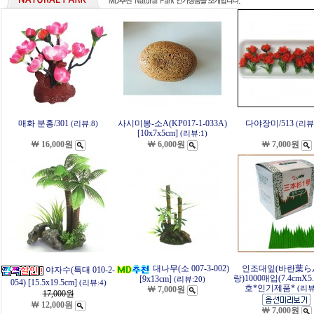
매화 분홍/301
사시미봉-소A(KP017-1-033A)
다야장미/513
(리뷰:8)
(리뷰:
[10x7x5cm]
(리뷰:1)
￦ 16,000원
￦ 6,000원
￦ 7,000원
대나무(소 007-3-002)
인조대잎(바란葉ら
야자수(특대 010-2-
랑)1000매입(7.4cmX5.7
[9x13cm]
(리뷰:20)
054) [15.5x19.5cm]
(리뷰:4)
호*인기제품*
￦ 7,000원
(리뷰
17,000
원
￦ 12,000원
￦ 7,000원