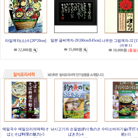
일본 글씨액자-28 [60cmX45cm]
타일액자(소)-6 [20*20cm]
나무판 그림액자-32 [15
(리뷰:1)
￦ 35,000원
￦ 22,000원
￦ 18,000원
(품절)
메밀국수 메밀요리의매력(そ
낚시고기의 손질법(釣り魚のさ
수타소바의기술(手打
ばとそば料理の魅力)-5
ばき方)-4
術)-11