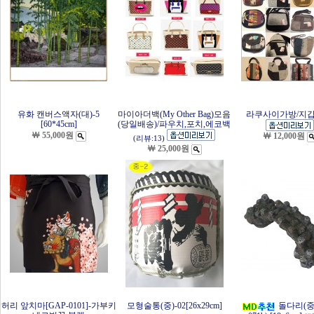
유화 캔버스액자(대)-5
마이아더백(My Other Bag)모음
라쿠사이가방/지갑
[60*45cm]
(당일배송)/파우치,포치,에코백
￦ 55,000원
￦ 12,000원
(리뷰:13)
￦ 25,000원
허리 앞치마[GAP-0101]-가부키
모형술통(중)-02[26x29cm]
돌다리(중 0