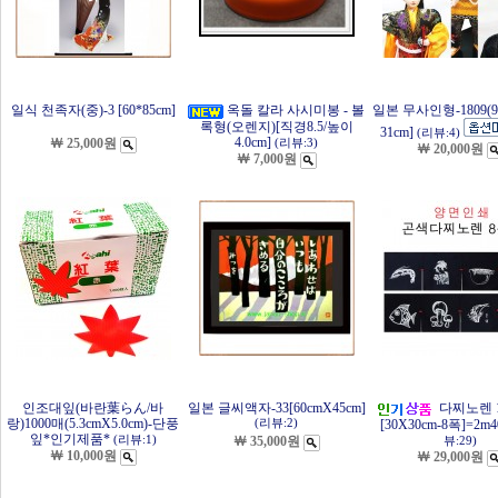
일식 천족자(중)-3 [60*85cm]
옥돌 칼라 사시미봉 - 볼
일본 무사인형-1809(
록형(오렌지)[직경8.5/높이
31cm]
(리뷰:4)
4.0cm]
￦ 25,000원
(리뷰:3)
￦ 20,000원
￦ 7,000원
인조대잎(바란葉らん/바
일본 글씨액자-33[60cmX45cm]
다찌노렌 1
랑)1000매(5.3cmX5.0cm)-단풍
[30X30cm-8폭]=2m
(리뷰:2)
잎*인기제품*
(리뷰:1)
￦ 35,000원
뷰:29)
￦ 10,000원
￦ 29,000원