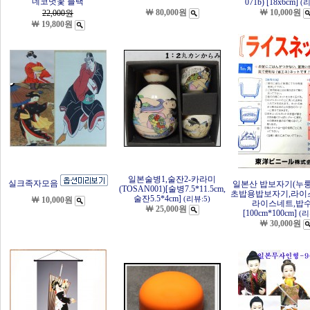
네코벗꽃 블랙
071b) [18x6cm]
(리
￦ 80,000원
￦ 10,000원
22,000
원
￦ 19,800원
일본술병1,술잔2-카라미
실크족자모음
일본산 밥보자기(누
(TOSAN001)[술병7.5*11.5cm,
초밥용밥보자기,라이
술잔5.5*4cm]
￦ 10,000원
(리뷰:5)
라이스네트,밥
￦ 25,000원
[100cm*100cm]
(리
￦ 30,000원