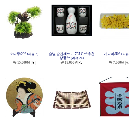
소나무/202
술병,술잔세트 - 1705 C **추천
개나리/508
(리뷰:7)
(리뷰:
상품**
(리뷰:26)
￦ 15,000원
￦ 18,000원
￦ 7,000원